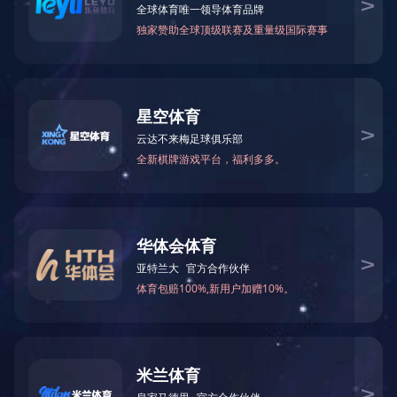
生产企业：米兰官方网页版-米兰MiLan（中国）