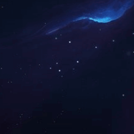
任职资格：
1、中专及以上学历，数控加工等方面培训；
2、受过机械加工方面的培训；
3、三年以上数控加工相关工作经验；
4、熟悉工艺、工序、工序原理；
5、态度端正，无传染性疾病。
其他：倒班制，提供工作餐、员工宿舍（双人标
联系方式：85189392
工作地点：成都市双流区空港四路3666号。
班车上车地点:1、8:20：二环高架紫荆北路口 2、