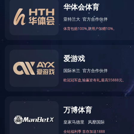
米兰官方网页版
>
加入国纳
>
招聘发布
招聘发布
米兰官方网页版
>
招聘发布
>
数控机床操
招聘发布