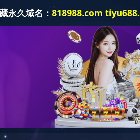
iLan（中国）
产品中心
临床中心