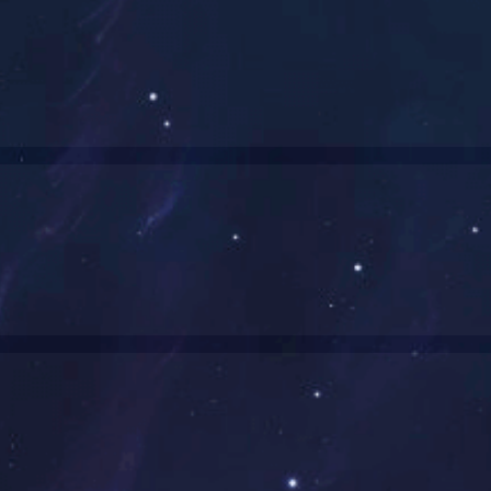
作员
数控机床操作员