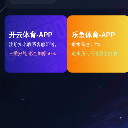
招聘人数：
1人
联系人：
何女士
联系邮箱地址：
3054780154@qq.
联系地址：
四川省成都市双流
其他：
倒班制，提供工
工作职责：
1、协助生产经理安排精加工工作的实施；
2、按生产月度计划保质保量的完成精加工任务
3、按试验月度计划保质保量的完成精加工任务
4、完成上级交办的其他工作。